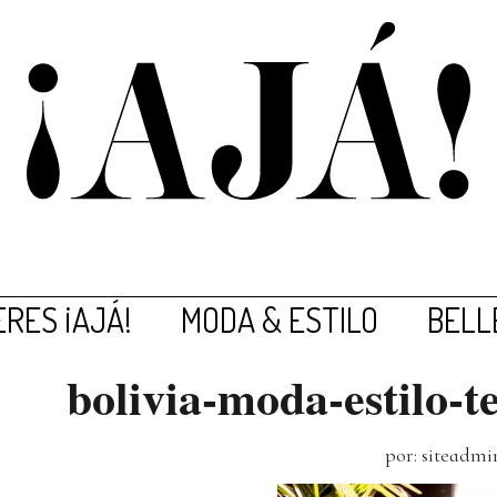
RES ¡AJÁ!
MODA & ESTILO
BELL
bolivia-moda-estilo-t
por: siteadmi