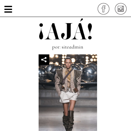
isabel-marant-moda-
paris
por: siteadmin