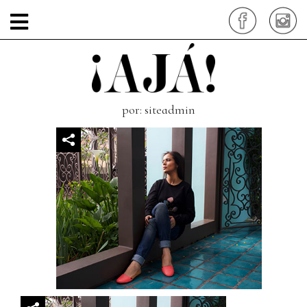
hecho-a-mano-
artesanos.aja.
por: siteadmin