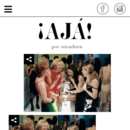
sex-and-the-city-
mujeres
por: siteadmin