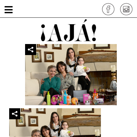
mamas-e-hijas4
por: siteadmin