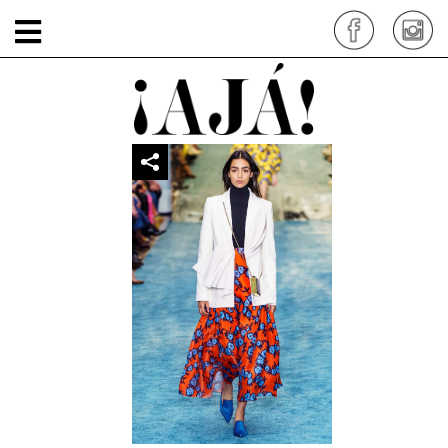
carolina 2
por: siteadmin