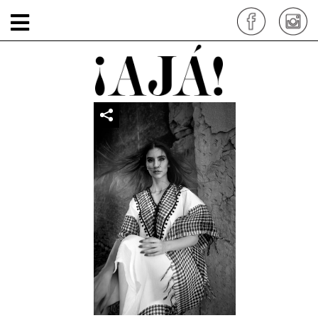
Copia de AIV02742
por: siteadmin