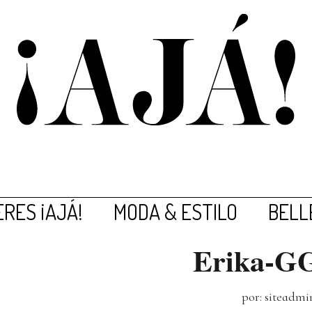
RES ¡AJÁ!
MODA & ESTILO
BELL
Erika-GG
por: siteadmi