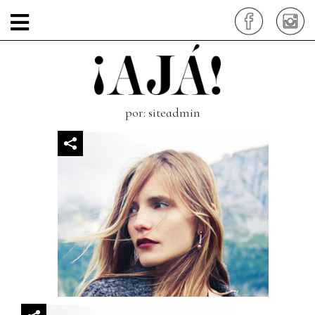
contaminacion-
piel_portadaMovil
por: siteadmin