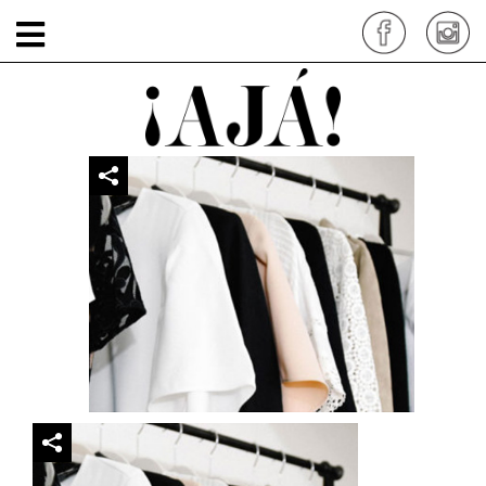
estiloMinimal_portada
por: siteadmin