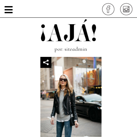
minimal08-chompa-
cashmere
por: siteadmin