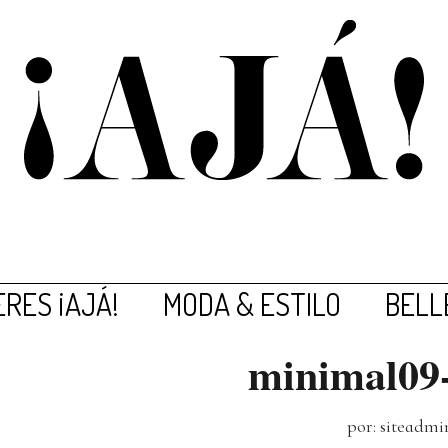
RES ¡AJÁ!
MODA & ESTILO
BELL
minimal09-
por: siteadmi