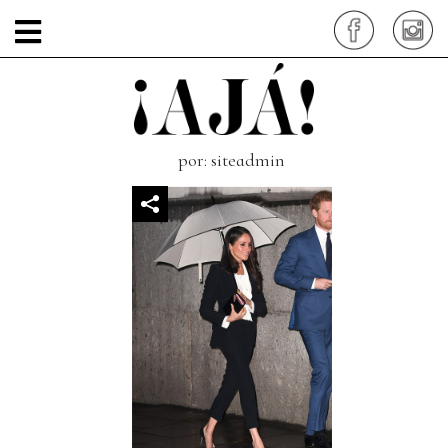
mininal034-blazer-y-
pantalon
por: siteadmin