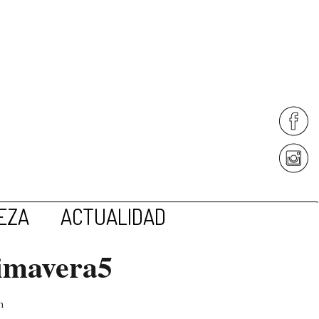
EZA
ACTUALIDAD
rimavera5
n