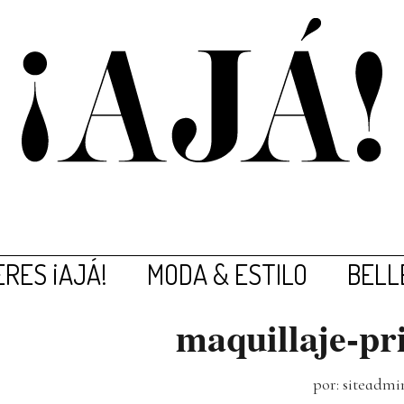
RES ¡AJÁ!
MODA & ESTILO
BELL
maquillaje-p
por: siteadmi