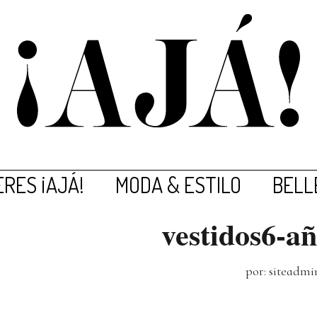
RES ¡AJÁ!
MODA & ESTILO
BELL
vestidos6-a
por: siteadmi