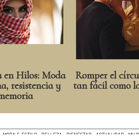
a en Hilos: Moda
Romper el círcu
a, resistencia y
tan fácil como l
memoria
MODA & ESTILO
BELLEZA
BIENESTAR
ACTUALIDAD
MUJE