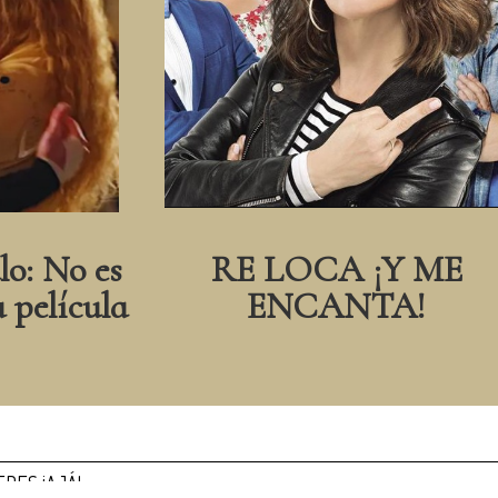
lo: No es
RE LOCA ¡Y ME
a película
ENCANTA!
RES ¡AJÁ!