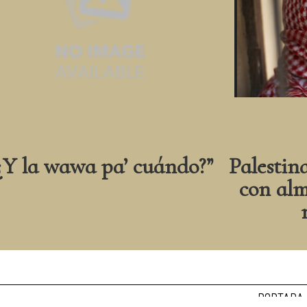
¿Y la wawa pa’ cuándo?”
Palestin
con alm
PORTADA