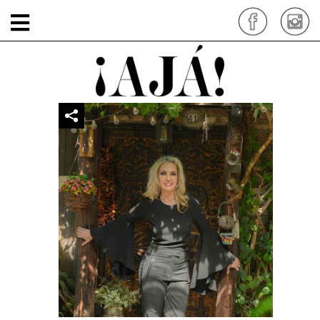
diseñadora-de-joyas3
por: siteadmin