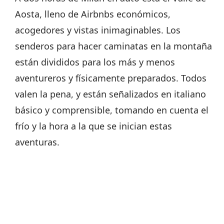
Aosta, lleno de Airbnbs económicos,
acogedores y vistas inimaginables. Los
senderos para hacer caminatas en la montaña
están divididos para los más y menos
aventureros y físicamente preparados. Todos
valen la pena, y están señalizados en italiano
básico y comprensible, tomando en cuenta el
frío y la hora a la que se inician estas
aventuras.
Cada minuto de caminata se hace con
motivación porque no hay forma de ir al norte
de Italia y no visitar las aguas termales. Para
nosotros el lugar fue QC Terme Pre Saint