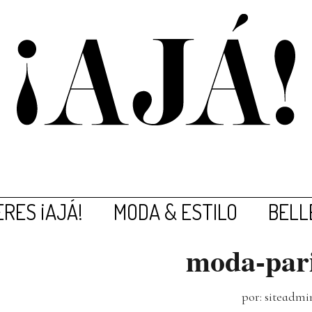
RES ¡AJÁ!
MODA & ESTILO
BELL
moda-pari
por: siteadmi