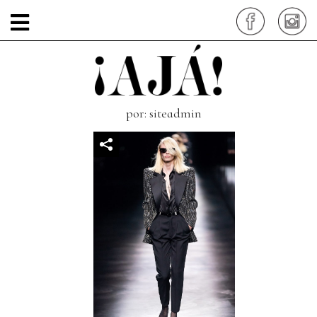
saint-laurent-paris-
moda5
por: siteadmin