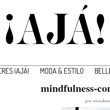
RES ¡AJÁ!
MODA & ESTILO
BELL
mindfulness-co
por: siteadmi