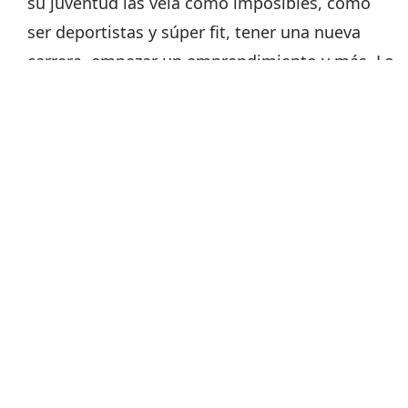
su juventud las veía como imposibles, como
ser deportistas y súper fit, tener una nueva
carrera, empezar un emprendimiento y más. Lo
importante es concentrarnos en esa frase que
dice: “Se cada día mejor que la persona que
eras ayer” y no te compares con
absolutamente nadie.
Envejecer es un privilegio del cual muchas
personas no pueden gozar, y es importante
entender que la edad no es el enemigo, pero
las elecciones diarias si podrían serlo. Nunca
es tarde para cambiar tu alimentación,
empezar a entrenar nuevamente, salir de una
relación tóxica o volver a conectar con las