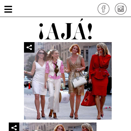
sex-and-the-city1
por: siteadmin