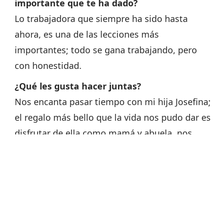
importante que te ha dado?
Lo trabajadora que siempre ha sido hasta
ahora, es una de las lecciones más
importantes; todo se gana trabajando, pero
con honestidad.
¿Qué les gusta hacer juntas?
Nos encanta pasar tiempo con mi hija Josefina;
el regalo más bello que la vida nos pudo dar es
disfrutar de ella como mamá y abuela, nos
derretimos.
¿En qué te pareces a ella?
Creo que a medida que pasa el tiempo me
parezco más a mi mamá, hago muchas cosas
parecidas en versión un poco más millenial