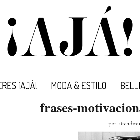
RES ¡AJÁ!
MODA & ESTILO
BELL
frases-motivacion
por: siteadmi