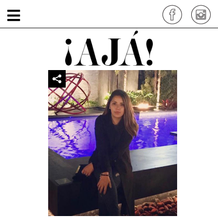
paola-zannier-deco
por: siteadmin