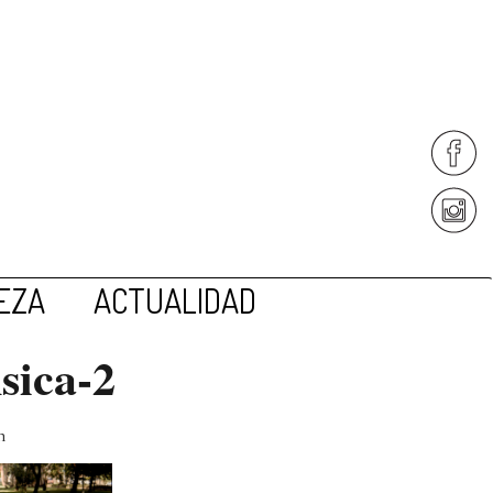
EZA
ACTUALIDAD
isica-2
n