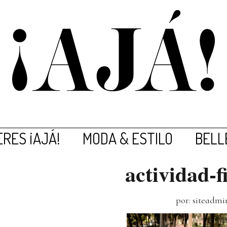
RES ¡AJÁ!
MODA & ESTILO
BELL
actividad-f
por: siteadmi