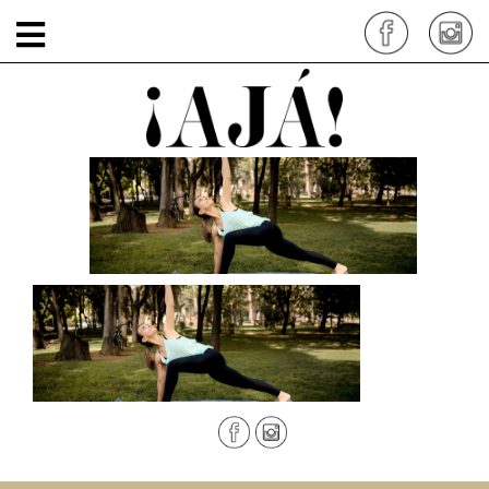
actividad-fisica-2
por: siteadmin