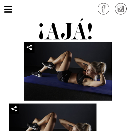
actividad-fisica
por: siteadmin