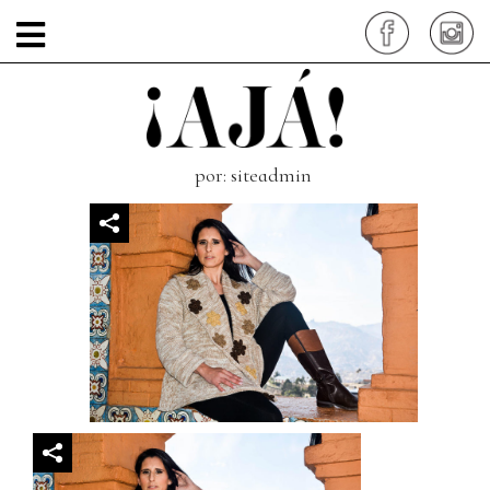
alpaca-
emprendimiento4
por: siteadmin