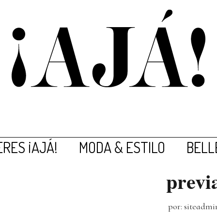
RES ¡AJÁ!
MODA & ESTILO
BELL
previ
por: siteadmi