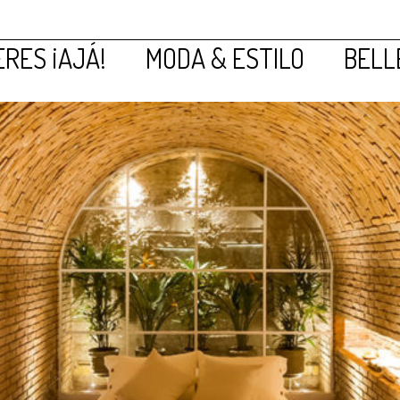
RES ¡AJÁ!
MODA & ESTILO
BELL