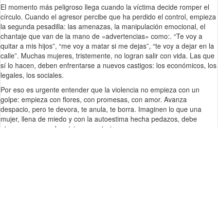
El momento más peligroso llega cuando la víctima decide romper el
círculo. Cuando el agresor percibe que ha perdido el control, empieza
la segunda pesadilla: las amenazas, la manipulación emocional, el
chantaje que van de la mano de «advertencias» como:. “Te voy a
quitar a mis hijos”, “me voy a matar si me dejas”, “te voy a dejar en la
calle”. Muchas mujeres, tristemente, no logran salir con vida. Las que
sí lo hacen, deben enfrentarse a nuevos castigos: los económicos, los
legales, los sociales.
Por eso es urgente entender que la violencia no empieza con un
golpe: empieza con flores, con promesas, con amor. Avanza
despacio, pero te devora, te anula, te borra. Imaginen lo que una
mujer, llena de miedo y con la autoestima hecha pedazos, debe
atravesar para sobrevivir, reconstruirse y sanar.
Hace poco vi el caso de la argentina Priscila Sand, que se hizo viral.
Su historia es un retrato brutal de la violencia extrema, ejercida por un
hombre con doce denuncias previas que jamás prosperaron. Lo más
escalofriante no fue solo su agresor, sino los comentarios en redes:
muchos venían de otras mujeres. En un video, ella aparece casi rota,
rogando a los jueces que no le quiten a su bebé de nueve meses, y
una mujer comenta: “lo debe tener bien merecido”. Me vomito.
Y sí, también existen mujeres violentas, y hombres que son víctimas.