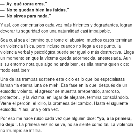
—“Ay, qué tonta eres.”
—“No te quedan bien las faldas.”
—“No sirves para nada.”
Y así, con comentarios cada vez más hirientes y degradantes, logran
devorar tu seguridad con una naturalidad casi impalpable.
Sea cual sea el camino que tome el abusivo, muchos casos terminan
en violencia física, pero incluso cuando no llega a ese punto, la
violencia verbal y psicológica puede ser igual o más destructiva. Llega
un momento en que la víctima queda adormecida, anestesiada. Aun
si su entorno nota que algo no anda bien, es ella misma quien dice:
“todo está bien”.
Una de las trampas sostiene este ciclo es lo que los especialistas
llaman “la eterna luna de miel”. Esa fase en la que, después de un
episodio violento, el agresor se muestra arrepentido, amoroso,
protector… y la víctima, en lugar de alejarse, termina consolándolo.
Viene el perdón, el idilio, la promesa del cambio. Hasta el siguiente
episodio. Y así, una y otra vez.
Por eso me hace ruido cada vez que alguien dice:
“yo, a la primera,
lo dejo”.
La primera vez no se ve, no se siente como tal. La violencia
no irrumpe: se infiltra.