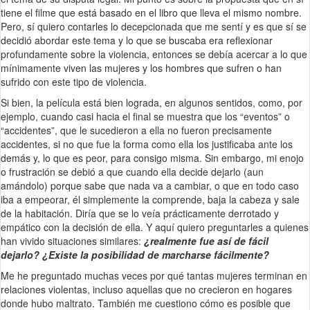
tiene el filme que está basado en el libro que lleva el mismo nombre.
Pero, sí quiero contarles lo decepcionada que me sentí y es que sí se
decidió abordar este tema y lo que se buscaba era reflexionar
profundamente sobre la violencia, entonces se debía acercar a lo que
mínimamente viven las mujeres y los hombres que sufren o han
sufrido con este tipo de violencia.
Si bien, la película está bien lograda, en algunos sentidos, como, por
ejemplo, cuando casi hacia el final se muestra que los “eventos” o
“accidentes”, que le sucedieron a ella no fueron precisamente
accidentes, si no que fue la forma como ella los justificaba ante los
demás y, lo que es peor, para consigo misma. Sin embargo, mi enojo
o frustración se debió a que cuando ella decide dejarlo (aun
amándolo) porque sabe que nada va a cambiar, o que en todo caso
iba a empeorar, él simplemente la comprende, baja la cabeza y sale
de la habitación. Diría que se lo veía prácticamente derrotado y
empático con la decisión de ella. Y aquí quiero preguntarles a quienes
han vivido situaciones similares:
¿realmente fue así de fácil
dejarlo? ¿Existe la posibilidad de marcharse fácilmente?
Me he preguntado muchas veces por qué tantas mujeres terminan en
relaciones violentas, incluso aquellas que no crecieron en hogares
donde hubo maltrato. También me cuestiono cómo es posible que