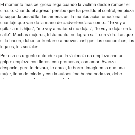
El momento más peligroso llega cuando la víctima decide romper el
círculo. Cuando el agresor percibe que ha perdido el control, empieza
la segunda pesadilla: las amenazas, la manipulación emocional, el
chantaje que van de la mano de «advertencias» como:. “Te voy a
quitar a mis hijos”, “me voy a matar si me dejas”, “te voy a dejar en la
calle”. Muchas mujeres, tristemente, no logran salir con vida. Las que
sí lo hacen, deben enfrentarse a nuevos castigos: los económicos, los
legales, los sociales.
Por eso es urgente entender que la violencia no empieza con un
golpe: empieza con flores, con promesas, con amor. Avanza
despacio, pero te devora, te anula, te borra. Imaginen lo que una
mujer, llena de miedo y con la autoestima hecha pedazos, debe
atravesar para sobrevivir, reconstruirse y sanar.
Hace poco vi el caso de la argentina Priscila Sand, que se hizo viral.
Su historia es un retrato brutal de la violencia extrema, ejercida por un
hombre con doce denuncias previas que jamás prosperaron. Lo más
escalofriante no fue solo su agresor, sino los comentarios en redes:
muchos venían de otras mujeres. En un video, ella aparece casi rota,
rogando a los jueces que no le quiten a su bebé de nueve meses, y
una mujer comenta: “lo debe tener bien merecido”. Me vomito.
Y sí, también existen mujeres violentas, y hombres que son víctimas.