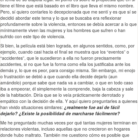
tiene el filme que está basado en el libro que lleva el mismo nombre.
Pero, sí quiero contarles lo decepcionada que me sentí y es que sí se
decidió abordar este tema y lo que se buscaba era reflexionar
profundamente sobre la violencia, entonces se debía acercar a lo que
mínimamente viven las mujeres y los hombres que sufren o han
sufrido con este tipo de violencia.
Si bien, la película está bien lograda, en algunos sentidos, como, por
ejemplo, cuando casi hacia el final se muestra que los “eventos” o
“accidentes”, que le sucedieron a ella no fueron precisamente
accidentes, si no que fue la forma como ella los justificaba ante los
demás y, lo que es peor, para consigo misma. Sin embargo, mi enojo
o frustración se debió a que cuando ella decide dejarlo (aun
amándolo) porque sabe que nada va a cambiar, o que en todo caso
iba a empeorar, él simplemente la comprende, baja la cabeza y sale
de la habitación. Diría que se lo veía prácticamente derrotado y
empático con la decisión de ella. Y aquí quiero preguntarles a quienes
han vivido situaciones similares:
¿realmente fue así de fácil
dejarlo? ¿Existe la posibilidad de marcharse fácilmente?
Me he preguntado muchas veces por qué tantas mujeres terminan en
relaciones violentas, incluso aquellas que no crecieron en hogares
donde hubo maltrato. También me cuestiono cómo es posible que