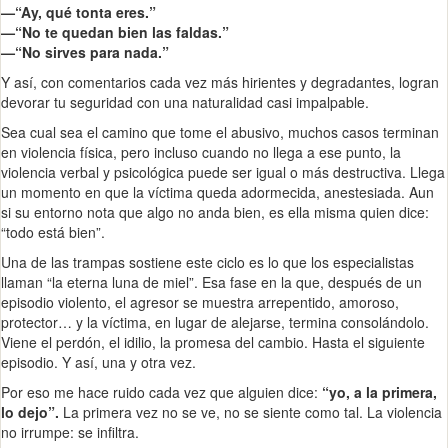
—“Ay, qué tonta eres.”
—“No te quedan bien las faldas.”
—“No sirves para nada.”
Y así, con comentarios cada vez más hirientes y degradantes, logran
devorar tu seguridad con una naturalidad casi impalpable.
Sea cual sea el camino que tome el abusivo, muchos casos terminan
en violencia física, pero incluso cuando no llega a ese punto, la
violencia verbal y psicológica puede ser igual o más destructiva. Llega
un momento en que la víctima queda adormecida, anestesiada. Aun
si su entorno nota que algo no anda bien, es ella misma quien dice:
“todo está bien”.
Una de las trampas sostiene este ciclo es lo que los especialistas
llaman “la eterna luna de miel”. Esa fase en la que, después de un
episodio violento, el agresor se muestra arrepentido, amoroso,
protector… y la víctima, en lugar de alejarse, termina consolándolo.
Viene el perdón, el idilio, la promesa del cambio. Hasta el siguiente
episodio. Y así, una y otra vez.
Por eso me hace ruido cada vez que alguien dice:
“yo, a la primera,
lo dejo”.
La primera vez no se ve, no se siente como tal. La violencia
no irrumpe: se infiltra.